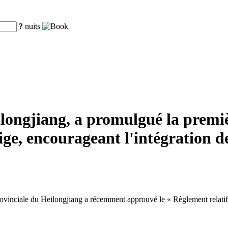
?
nuits
ilongjiang, a promulgué la premi
eige, encourageant l'intégration de
nciale du Heilongjiang a récemment approuvé le « Règlement relatif à la