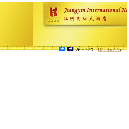
26 ~ 32℃
Détail météo