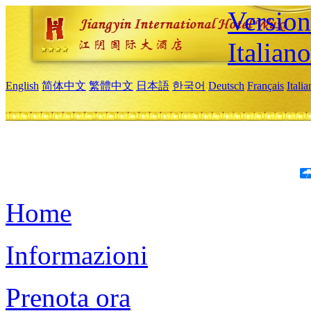
Version
Italiano
English
简体中文
繁體中文
日本語
한국어
Deutsch
Français
Itali
Home
Informazioni
Prenota ora