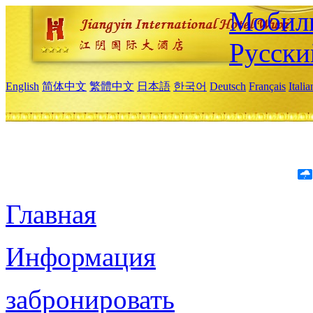
Мобиль
Русски
English
简体中文
繁體中文
日本語
한국어
Deutsch
Français
Itali
Главная
Информация
забронировать